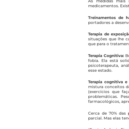
As medidas mais r
medicamentos. Exist
Treinamentos de ha
portadores a desenvo
Terapia de exposiç
situações que lhe 
que para o tratament
Terapia Cognitiva:
B
fobia. Ela está so
psicoterapeuta, an
esse estado.
Terapia cognitiva 
mistura conceitos d
(exercícios que fa
problemáticas. Pe
farmacológicos, apr
Cerca de 70% das 
parcial. Mas elas te