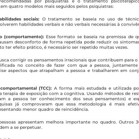
ecomendadas por psiquiatras é o tratamento psicoteráp
em quatro modelos mais seguidos pelos psiquiatras:
bilidades sociais:
O tratamento se baseia no uso de técni
lverem habilidades verbais e não verbais necessárias à convivên
ão (comportamento):
Esse formato se baseia na premissa de q
causam desconforto de forma repetida pode reduzir os sintomas
o ter efeito prático, é necessário ser repetido muitas vezes.
usca corrigir os pensamentos irracionais que contribuem para 
lidificada no conceito de fazer com que a pessoa, juntamen
álise aspectos que atrapalham a pessoa e trabalharem em conj
e comportamental (TCC):
A forma mais estudada e utilizada po
a terapia de exposição com a cognitiva. Usando métodos de res
çam a pessoa ter conhecimento dos seus pensamentos) e ex
squisas já comprovaram que essa metodologia é mais efeti
esentando menor quadro de reincidência.
pessoas apresentam melhora importante no quadro. Outros 3
ndem a se perpetuar.