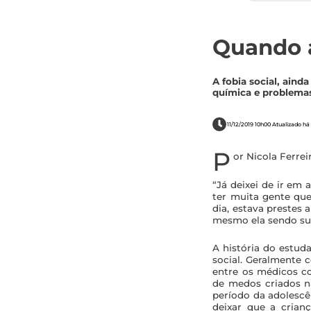
Quando at
A fobia social, ain
química e problemas
11/12/2019 10h00 Atualizado há
P
or Nicola Ferrei
“Já deixei de ir em
ter muita gente qu
dia, estava prestes 
mesmo ela sendo su
A história do estud
social. Geralmente
entre os médicos c
de medos criados na
período da adolescê
deixar que a crianç