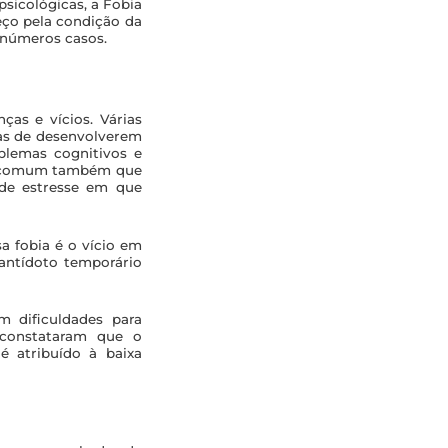
sicológicas, a Fobia
ço pela condição da
inúmeros casos.
ças e vícios. Várias
as de desenvolverem
blemas cognitivos e
 É comum também que
 de estresse em que
 fobia é o vício em
antídoto temporário
 dificuldades para
 constataram que o
é atribuído à baixa