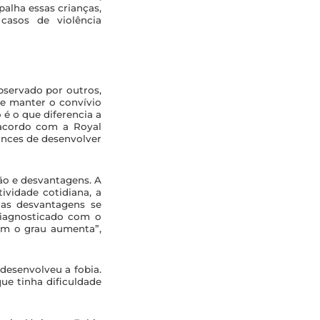
alha essas crianças,
 casos de violência
bservado por outros,
de manter o convívio
o é o que diferencia a
e acordo com a
Royal
ances de desenvolver
ão e desvantagens. A
ividade cotidiana, a
 as desvantagens se
diagnosticado com o
um o grau aumenta”,
desenvolveu a fobia.
ue tinha dificuldade