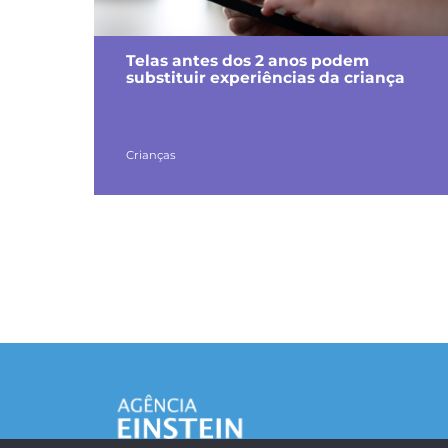
Telas antes dos 2 anos podem
substituir experiências da criança
Crianças