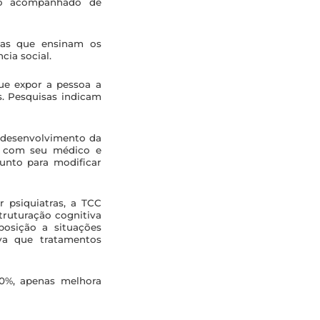
ico acompanhado de
cas que ensinam os
cia social.
ue expor a pessoa a
. Pesquisas indicam
o desenvolvimento da
te com seu médico e
unto para modificar
r psiquiatras, a TCC
truturação cognitiva
posição a situações
va que tratamentos
0%, apenas melhora