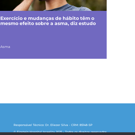
Exercício e mudanças de hábito têm o
mesmo efeito sobre a asma, diz estudo
Asma
Responsável Técnico: Dr. Eliezer Silva - CRM: 85148-SP
© Einstein Hospital Israelita 2025 - Todos os direitos reservados