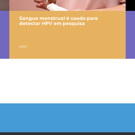
Sangue menstrual é usado para
detectar HPV em pesquisa
HPV