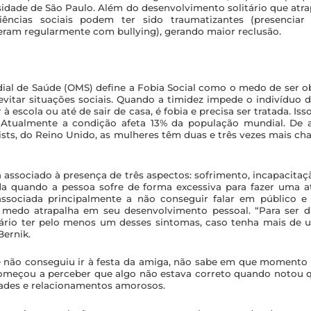
sidade de São Paulo. Além do desenvolvimento solitário que atrap
ências sociais podem ter sido traumatizantes (presenciar
eram regularmente com bullying), gerando maior reclusão.
al de Saúde (OMS) define a Fobia Social como o medo de ser o
evitar situações sociais. Quando a timidez impede o indivíduo 
à escola ou até de sair de casa, é fobia e precisa ser tratada. Iss
. Atualmente a condição afeta 13% da população mundial. D
ists,
do Reino Unido, as mulheres têm duas e três vezes mais ch
á associado à presença de três aspectos: sofrimento, incapacitaç
a quando a pessoa sofre de forma excessiva para fazer uma at
associada principalmente a não conseguir falar em público e
edo atrapalha em seu desenvolvimento pessoal. “Para ser 
sário ter pelo menos um desses sintomas, caso tenha mais de 
Bernik.
e não conseguiu ir à festa da amiga, não sabe em que momento 
começou a perceber que algo não estava correto quando notou q
zades e relacionamentos amorosos.