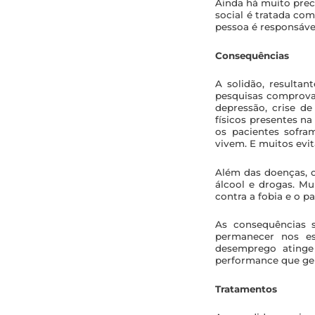
Ainda há muito prec
social é tratada c
pessoa é responsáve
Consequências
A solidão, resultan
pesquisas comprova
depressão, crise d
físicos presentes 
os pacientes sofra
vivem. E muitos ev
Além das doenças, 
álcool e drogas. M
contra a fobia e o p
As consequências 
permanecer nos es
desemprego atinge 
performance que ge
Tratamentos