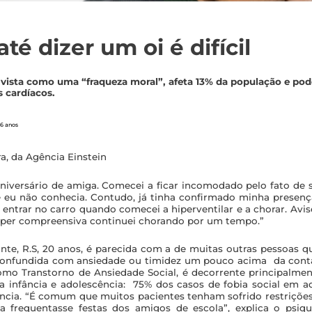
é dizer um oi é difícil
da vista como uma “fraqueza moral”, afeta 13% da população e po
 cardíacos.
 6 anos
ra, da Agência Einstein
 aniversário de amiga. Comecei a ficar incomodado pelo fato de
e eu não conhecia. Contudo, já tinha confirmado minha presen
a entrar no carro quando comecei a hiperventilar e a chorar. Av
per compreensiva continuei chorando por um tempo.”
ante, R.S, 20 anos, é parecida com a de muitas outras pessoas 
 confundida com ansiedade ou timidez um pouco acima da conta,
omo Transtorno de Ansiedade Social, é decorrente principalme
 infância e adolescência: 75% dos casos de fobia social em ad
ncia. “É comum que muitos pacientes tenham sofrido restriçõe
a frequentasse festas dos amigos de escola”, explica o psiqu