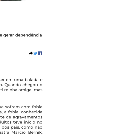
de gerar dependência
 ser em uma balada e
ça. Quando chegou o
isei minha amiga, mas
que sofrem com fobia
 a fobia, conhecida
nte de agravamentos
ultos teve início no
s dos pais, como não
iatra Márcio Bernik,