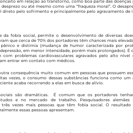
onceito em relação ao transtorno, como boa parte das doenças p
om desprezo ou até mesmo como uma “fraqueza moral”. O desapre
l direto pelo sofrimento e principalmente pelo agravamento de 
te da fobia social, permite o desenvolvimento de diversas doen
ram que cerca de 70% dos portadores têm chances mais elevad
e pânico e distimia (mudança de humor caracterizada por pro
na depressão, em menor intensidade, porém mais prolongados).
m com problemas cardiovasculares agravados pelo alto nível
itam entrar em contato com médicos.
outra consequência muito comum em pessoas que possuem essa
uitas vezes, o consumo dessas substâncias funciona como um 
aciente acaba recorrendo a elas em busca de alívio.
sociais são dramáticas. É comum que os portadores tenham
tudos e no mercado de trabalho. Pesquisadores alemães
três vezes mais pessoas que têm fobia social. O resultado 
ralmente essas pessoas apresentam.