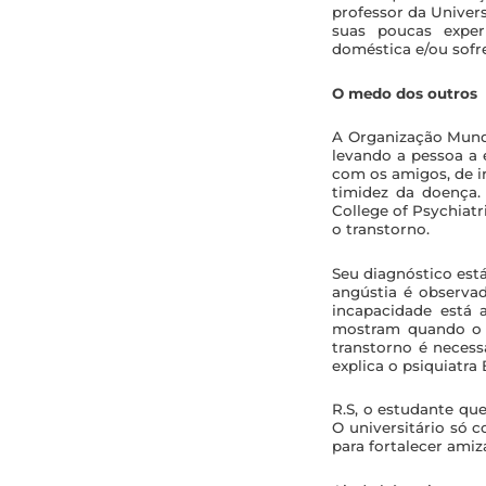
professor da Univer
suas poucas experi
doméstica e/ou sofr
O medo dos outros
A Organização Mundi
levando a pessoa a 
com os amigos, de ir 
timidez da doença
College of Psychiatr
o transtorno.
Seu diagnóstico est
angústia é observad
incapacidade está 
mostram quando o m
transtorno é neces
explica o psiquiatra 
R.S, o estudante qu
O universitário só 
para fortalecer ami