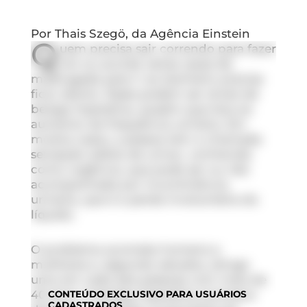
Por Thais Szegö, da Agência Einstein
Q
uem precisa sair correndo para fazer
xixi ou acorda várias vezes de
madrugada para ir ao banheiro precisa
ficar atento. Esses podem ser sinais de
bexiga hiperativa, quadro que leva ao
aumento da frequência urinária. Em
muitos casos, a pessoa tem a chamada
sensação súbita de urinar, conhecida
como urgência, que pode ser ou não
acompanhada por incontinência
urinária, que é a perda involuntária do
líquido.
O problema acomete homens e
mulheres e, segundo estudos, atinge
uma em cada seis pessoas com mais de
40 anos. A bexiga hiperativa acontece
CONTEÚDO
EXCLUSIVO PARA USUÁRIOS
CADASTRADOS