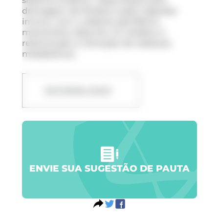
drenagem de fluidos e pela resposta
imune, com o sistema glinfático,
mecanismo descrito no cérebro e
relacionado à remoção de resíduos
metabólicos.
DOWNLOAD
ENVIE SUA SUGESTÃO DE PAUTA