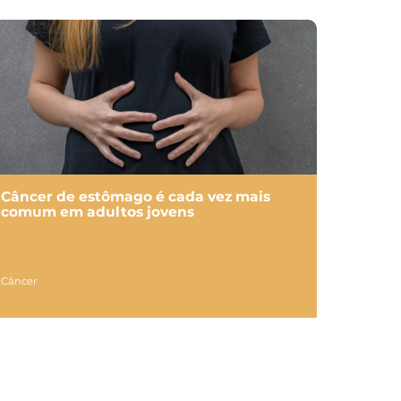
Câncer de estômago é cada vez mais
comum em adultos jovens
Câncer