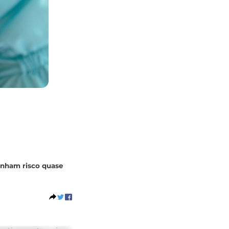
e
inham risco quase