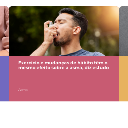
Exercício e mudanças de hábito têm o
mesmo efeito sobre a asma, diz estudo
Asma