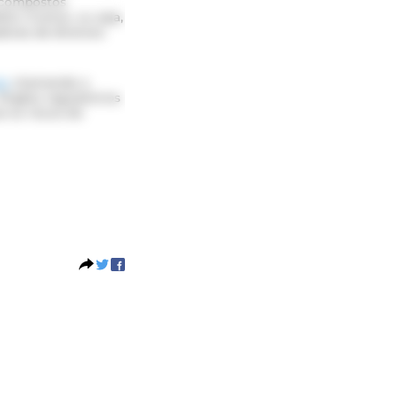
a compostos
ito inverso, ou seja,
doras de diversos
do
chamando a
Órgãos regulatórios
a os riscos do