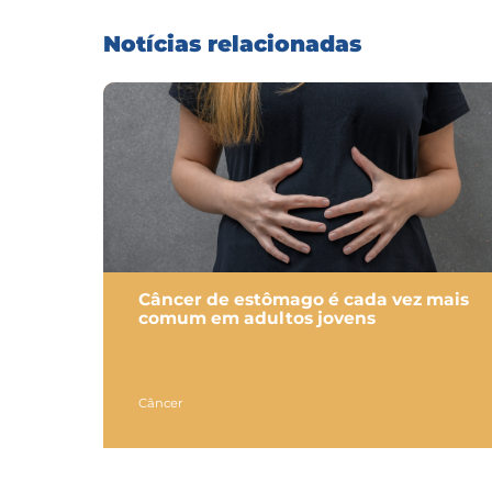
Notícias relacionadas
Câncer de estômago é cada vez mais
comum em adultos jovens
Câncer