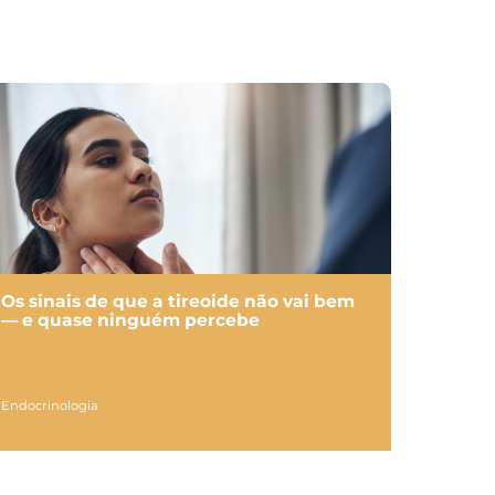
Os sinais de que a tireoide não vai bem
— e quase ninguém percebe
Endocrinologia