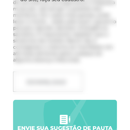
de dormência, formigamento e fraqueza
muscular, até atingir a paralisia dos
membros. Em casos mais graves, pode
levar à morte – razão pela qual o governo
peruano decidiu declarar emergência
sanitária. É importante ressaltar que a
síndrome de Guillain-Barré não é
contagiosa e costuma se manifestar em
até duas semanas após a pessoa ter
alguma doença infecciosa.
DOWNLOAD
ENVIE SUA SUGESTÃO DE PAUTA