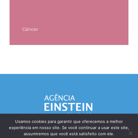
Câncer
Usamos cookies para garantir que oferecemos a melhor
experiência em nosso site. Se você continuar a usar este site,
Responsável Técnico: Dr. Eliezer Silva - CRM: 85148-SP
assumiremos que você está satisfeito com ele.