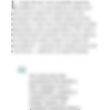
L
onge de ser uma questão apenas
estética, a musculatura é essencial
para quem está em tratamento de
qualquer doença. A falta desse tecido
aumenta o risco de complicações e está
associada a pior prognóstico. Por isso é
fundamental construir uma boa reserva
ao longo da vida e tratar os casos de
sarcopenia – a perda da massa muscular
e da força –, alertam os especialistas.
Os músculos são
protetores da saúde e
têm relação com a
imunidade”, explica o
médico nutrólogo
Diogo Toledo, do
Hospital Israelita Albert