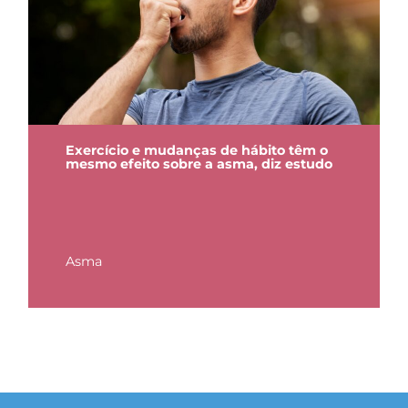
Exercício e mudanças de hábito têm o
mesmo efeito sobre a asma, diz estudo
Asma