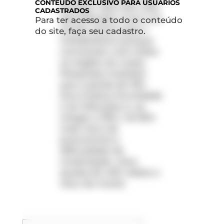
CONTEÚDO
EXCLUSIVO PARA USUÁRIOS
Einstein. Eles têm sido
CADASTRADOS
identificados como um
Para ter acesso a todo o conteúdo
tecido-chave para o
do site, faça seu cadastro.
metabolismo porque
conversam com todos
os órgãos do corpo.
Pesquisas mostram
que a perda de 10%
leva à baixa imunidade
e às infecções e, se
chegar a 30%, há 50%
mais risco de
pneumonia e
dificuldade de
cicatrização. Uma
queda de 40% dobra o
risco de morte.