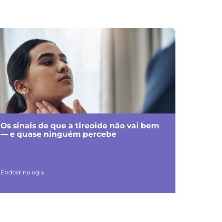
Os sinais de que a tireoide não vai bem
— e quase ninguém percebe
Endocrinologia