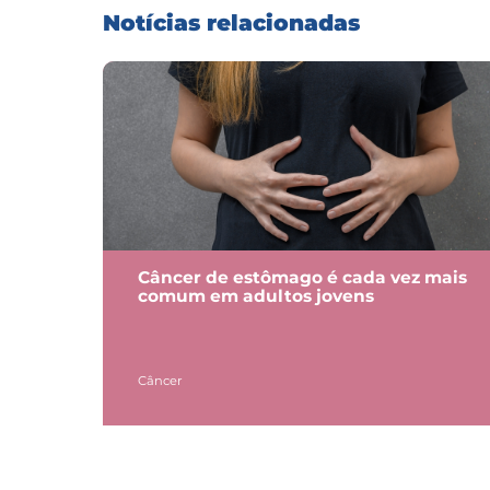
Notícias relacionadas
Câncer de estômago é cada vez mais
comum em adultos jovens
Câncer