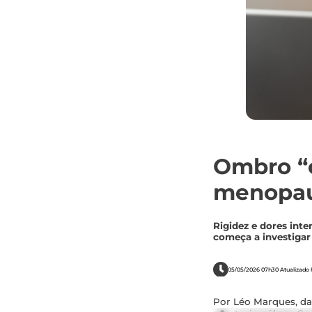
Ombro “c
menopau
Rigidez e dores int
começa a investigar
05/05/2026 07h30 Atualizado h
Por Léo Marques, da