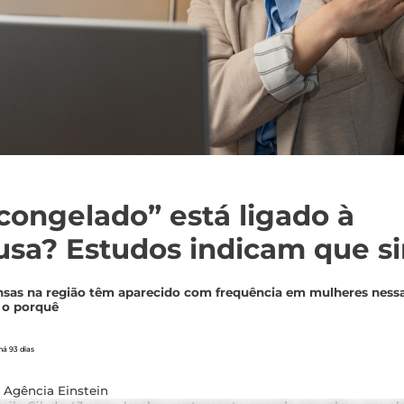
ongelado” está ligado à
sa? Estudos indicam que s
ensas na região têm aparecido com frequência em mulheres nessa 
 o porquê
á 93 dias
 Agência Einstein