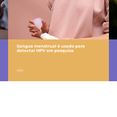
Sangue menstrual é usado para
detectar HPV em pesquisa
HPV