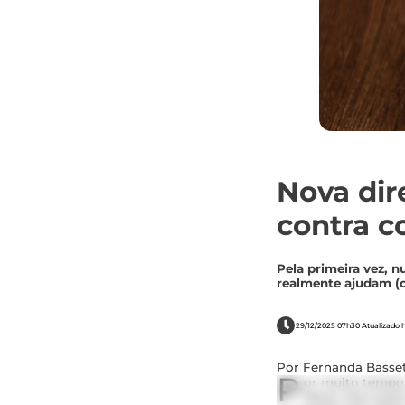
Nova dir
contra c
Pela primeira vez, 
realmente ajudam (o
29/12/2025 07h30 Atualizado h
Por Fernanda Basset
P
or muito tempo,
fibras. Mas que