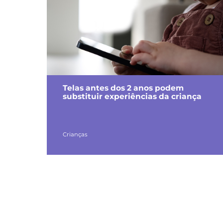
Telas antes dos 2 anos podem
substituir experiências da criança
Crianças