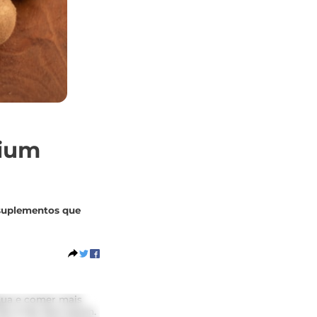
lium
e suplementos que
água e comer mais
o é tão fácil assim.