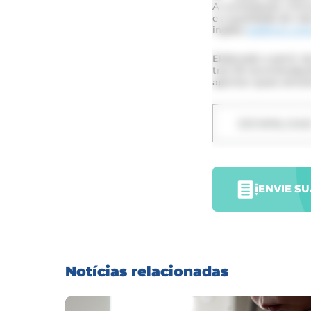
A constipação crôni
e a qualidade de vid
inglês)
publicou uma
Elaborado a partir d
traz 59 recomendaçõe
apontar quais alime
DOWNLOA
ENVIE S
Notícias relacionadas