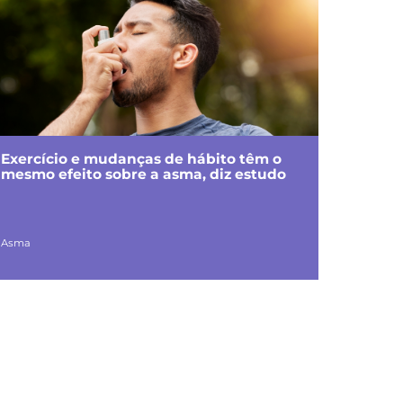
Exercício e mudanças de hábito têm o
mesmo efeito sobre a asma, diz estudo
Asma