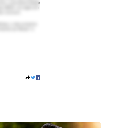
mor, a produtividade
as (BDA, na sigla em
tão comum.
álises, o documento
mente as fibras” e