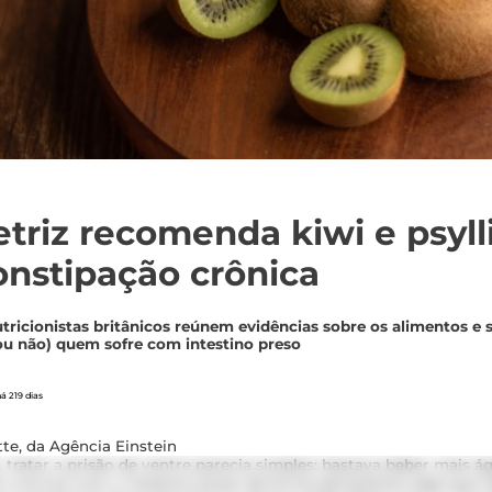
etriz recomenda kiwi e psyl
onstipação crônica
nutricionistas britânicos reúnem evidências sobre os alimentos 
u não) quem sofre com intestino preso
á 219 dias
te, da Agência Einstein
 tratar a prisão de ventre parecia simples: bastava beber mais 
m convive com o intestino preso de forma persistente sabe que nã