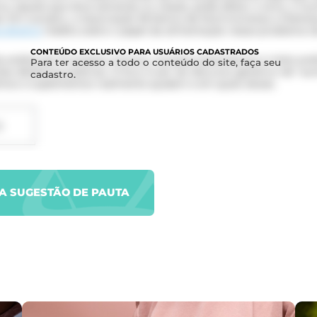
ca, aquela que dura semanas ou meses, pode afetar o sono, o hu
a. Em outubro, a Associação Britânica de Nutricionistas e Dietist
 diretriz
inédita sobre o papel da alimentação nesse problema 
CONTEÚDO
EXCLUSIVO PARA USUÁRIOS CADASTRADOS
a análise de 75 ensaios clínicos, revisões sistemáticas e meta-an
Para ter acesso a todo o conteúdo do site, faça seu
s dietéticas práticas. O foco é sair do discurso genérico de “au
cadastro.
ntos e suplementos realmente ajudam e em quais doses.
D
UA SUGESTÃO DE PAUTA