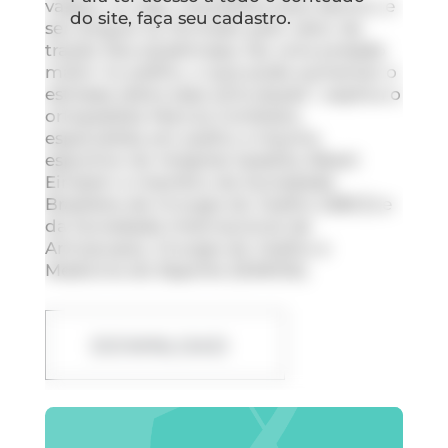
valgos, ou seja, arqueados para dentro, e
do site, faça seu cadastro.
seu ângulo Q, formado pelo vetor de
tração dos quadríceps, faz uma pressão
maior no joelho, o que pode aumentar o
estresse sobre essa articulação”, explica o
ortopedista Marcos Cortelazo,
especialista em joelho e trauma
esportivo do Hospital Israelita Albert
Einstein e membro da Sociedade
Brasileira de Cirurgia do Joelho (SBCJ) e
da Sociedade Internacional de
Artroscopia, Cirurgia do Joelho e
Medicina do Esporte (ISAKOS).
DOWNLOAD