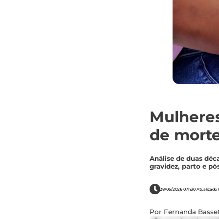
Mulheres
de morte
Análise de duas déca
gravidez, parto e pó
28/05/2026 07h30 Atualizado h
Por Fernanda Basset