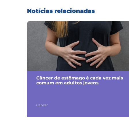
Notícias relacionadas
Câncer de estômago é cada vez mais
comum em adultos jovens
Câncer