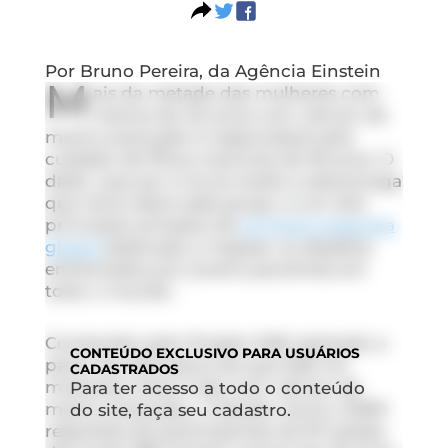
Por Bruno Pereira, da Agência Einstein
M
ais da metade das mulheres com
menos de 40 anos com câncer de
mama avançado é responsável pelo
cuidado de filhos menores de 18 anos. O
dado, que por si só já revela a sobrecarga
que recai sobre esse grupo, é um dos
principais achados da
primeira pesquisa
global
dedicada a mapear os desafios
enfrentados por jovens pacientes em
todo o mundo.
Conduzido pelo Projeto 528, batizado a
CONTEÚDO
EXCLUSIVO PARA USUÁRIOS
partir da estimativa de que 528 mil
CADASTRADOS
mulheres vivem hoje com câncer de
Para ter acesso a todo o conteúdo
mama avançado, o estudo reuniu 3.800
do site, faça seu cadastro.
respostas de participantes de 67 países,