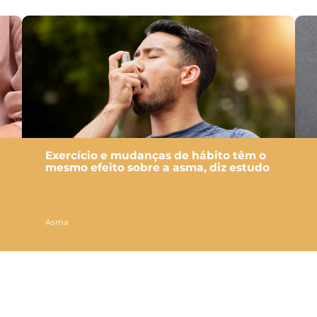
Exercício e mudanças de hábito têm o
mesmo efeito sobre a asma, diz estudo
Asma