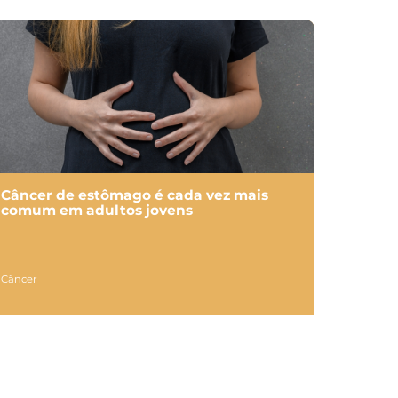
Câncer de estômago é cada vez mais
comum em adultos jovens
Câncer