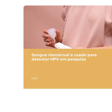
Sangue menstrual é usado para
detectar HPV em pesquisa
HPV