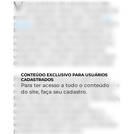
V
iver próximo da natureza na vida
adulta pode reduzir a velocidade da
perda cognitiva mais tarde, revela
um
estudo
publicado em julho no periódico
E
nvironmental Health Perspectives
. O
resultado foi ainda mais expressivo em
locais de baixo índice socioeconômico,
reforçando a importância das áreas
verdes como um fator ambiental capaz
de ajudar a prevenir o declínio mental.
CONTEÚDO
EXCLUSIVO PARA USUÁRIOS
Segundo os autores, já se sabe que o
CADASTRADOS
contato com a natureza está associado a
Para ter acesso a todo o conteúdo
menores taxas de depressão, que é um
do site, faça seu cadastro.
fator de risco para demência. Além disso,
áreas verdes promovem mais
oportunidades de atividade física e
conexões sociais e ajudam a reduzir o
estresse. No entanto, há poucos estudos
prospectivos sobre o tema.