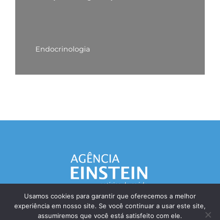
Endocrinologia
Usamos cookies para garantir que oferecemos a melhor
experiência em nosso site. Se você continuar a usar este site,
Responsável Técnico: Dr. Eliezer Silva - CRM: 85148-SP
assumiremos que você está satisfeito com ele.