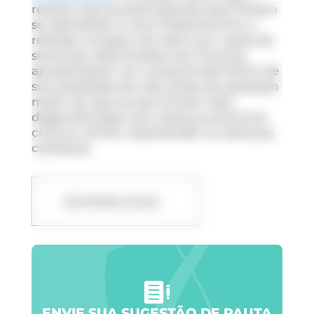
revelou que as participantes que haviam
se submetido a uma histerectomia, a
retirada cirúrgica do útero por causa de
sintomas relacionados aos miomas,
apresentaram um comprometimento de
sua qualidade de vida antes da operação
maior do que as que tinham sido
diagnosticadas com doença pulmonar
crônica, artrite, hipertensão ou doenças
cardíacas.
DOWNLOAD
ENVIE SUA SUGESTÃO DE PAUTA