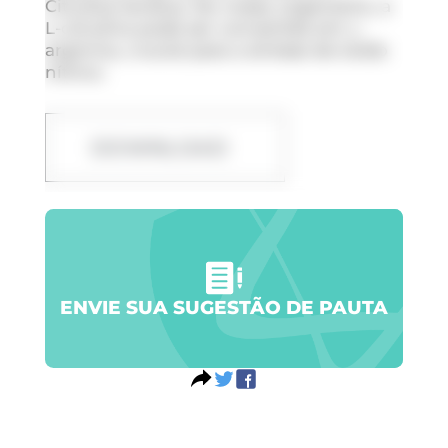
Citrullus lanatus
. No nosso organismo, a
L-citrulina pode ser convertida em L-
arginina, crucial para a síntese de óxido
nítrico.
DOWNLOAD
ENVIE SUA SUGESTÃO DE PAUTA