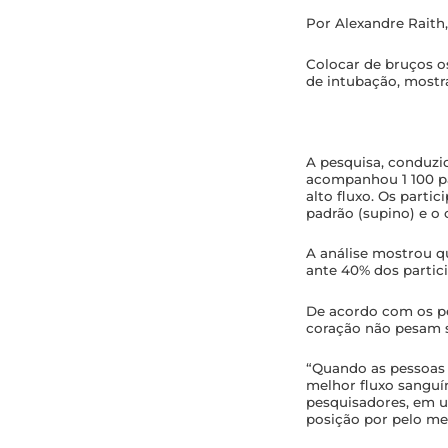
Por Alexandre Raith,
Colocar de bruços o
de intubação, most
A pesquisa, conduzi
acompanhou 1 100 pa
alto fluxo. Os parti
padrão (supino) e o 
A análise mostrou q
ante 40% dos partic
De acordo com os pe
coração não pesam s
“Quando as pessoas
melhor fluxo sanguín
pesquisadores, em 
posição por pelo men