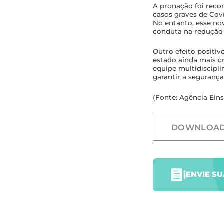
A pronação foi rec
casos graves de Covi
No entanto, esse no
conduta na redução 
Outro efeito positiv
estado ainda mais c
equipe multidiscipli
garantir a seguranç
(Fonte: Agência Eins
DOWNLOA
ENVIE S