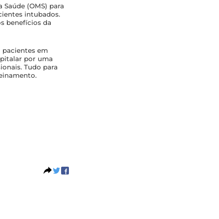
a Saúde (OMS) para
cientes intubados.
s benefícios da
ra pacientes em
spitalar por uma
sionais. Tudo para
reinamento.