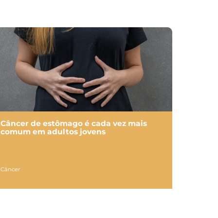
Câncer de estômago é cada vez mais
comum em adultos jovens
Câncer