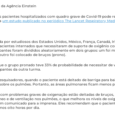
 da Agência Einstein
s pacientes hospitalizados com quadro grave de Covid-19 pode r
ra
um estudo publicado no periódico
The Lancet Respiratory Med
da por estudiosos dos Estados Unidos, México, França, Canadá, I
cientes internados que necessitaram de suporte de oxigênio co
cipantes foram divididos aleatoriamente em dois grupos: um foi 
outro foi colocado de bruços (prono).
ue o grupo pronado teve 33% de probabilidade de necessitar de 
ipantes da outra turma.
squisadores, quando o paciente está deitado de barriga para bai
obre os pulmões. Portanto, as áreas pulmonares ficam menos p
 com problemas graves de oxigenação estão deitadas de bruços
eo e de ventilação nos pulmões, o que melhora os níveis de oxig
um comunicado para a imprensa. Eles recomendam que o pacien
os oito horas por dia.