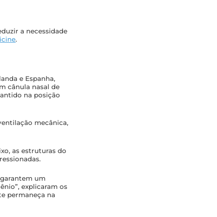
eduzir a necessidade
icine
.
rlanda e Espanha,
m cânula nasal de
mantido na posição
ventilação mecânica,
xo, as estruturas do
ressionadas.
, garantem um
ênio”, explicaram os
te permaneça na