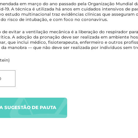
omendada em março do ano passado pela Organização Mundial d
d-19. A técnica é utilizada há anos em cuidados intensivos de pa
vo estudo multinacional traz evidências clínicas que asseguram o
do risco de intubação, e com foco no coronavírus.
o de evitar a ventilação mecânica é a liberação do respirador pa
rítica. A adoção da pronação deve ser realizada em ambiente ho
nar, que inclui médico, fisioterapeuta, enfermeiro e outros profis
a da manobra — que não deve ser realizada por indivíduos sem t
tein)
D
UA SUGESTÃO DE PAUTA