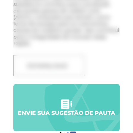
substância contribui para a produção
dos ácidos graxos de cadeia curta
(AGCC), compostos que servem como
fonte de energia para os colonócitos,
células do intestino grosso. Isso contribui
para a integridade da mucosa nessa
região.
DOWNLOAD
ENVIE SUA SUGESTÃO DE PAUTA