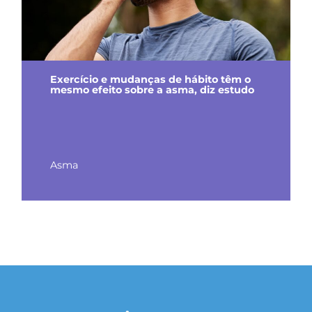
Exercício e mudanças de hábito têm o
mesmo efeito sobre a asma, diz estudo
Asma