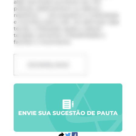
algo que pode acontecer por má
postura, sedentarismo ou esforço
repetitivo —, ela prejudica a mobilidade
e contribui para a dor. Ao estimular esse
tecido, a liberação ajuda a reduzir
tensões, aumentar a flexibilidade e
facilitar o movimento.
DOWNLOAD
ENVIE SUA SUGESTÃO DE PAUTA