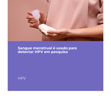
Sangue menstrual é usado para
detectar HPV em pesquisa
HPV