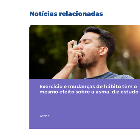
Notícias relacionadas
Exercício e mudanças de hábito têm o
mesmo efeito sobre a asma, diz estudo
Asma