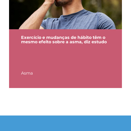
Exercício e mudanças de hábito têm o
mesmo efeito sobre a asma, diz estudo
Asma