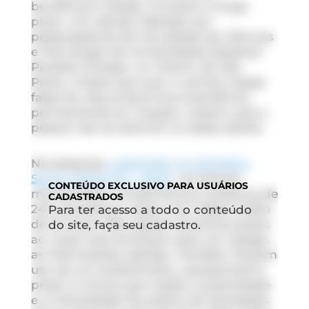
benefícios à saúde, inclusive a longo
prazo. Um
estudo liderado por
pesquisadores da Faculdade de Ciências
e Tecnologia da Universidade Estadual
Paulista
(Unesp), no interior de São
Paulo, mostra que suar a camisa nessas
fases da vida proporciona benefícios
permanentes ao coração, mesmo que a
pessoa não se exercite na idade adulta.
Na pesquisa,
publicada no periódico
Sports Medicine – Open
, os autores
CONTEÚDO
EXCLUSIVO PARA USUÁRIOS
monitoraram os batimentos cardíacos de
CADASTRADOS
242 voluntários, todos com idade média
Para ter acesso a todo o conteúdo
de 40 anos. Eles usaram sensores presos
do site, faça seu cadastro.
ao corpo que enviavam para um relógio
as informações obtidas. Também fizeram
uso de um acelerômetro, equipamento
preso à cintura que media a quantidade
e a intensidade da prática de atividades