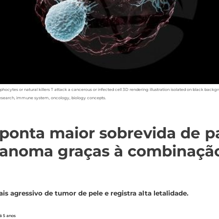
phocytes or natural killers T attack a cancerous or infected cell 3D rendering illustration isolated on black backg
esearch, immune system, oncology, biology concepts.
ponta maior sobrevida de p
anoma graças à combinaçã
is agressivo de tumor de pele e registra alta letalidade.
á 5 anos