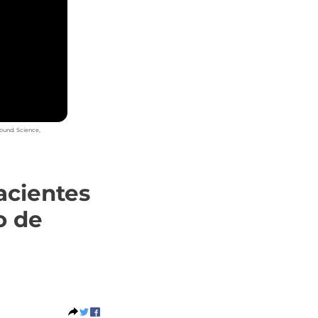
round. Science,
acientes
o de