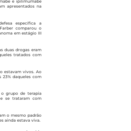
umabe e ipilimumabe
ram apresentados na
efesa específica a
a-Farber comparou o
noma em estágio III
as duas drogas eram
queles tratados com
ão estavam vivos. Ao
as 23% daqueles com
 o grupo de terapia
ue se trataram com
aram o mesmo padrão
s ainda estava viva.