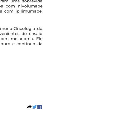
raram uma sobrevida
dos com nivolumabe
as com ipilimumabe,
 Imuno-Oncologia do
venientes do ensaio
s com melanoma. Ele
douro e contínuo da