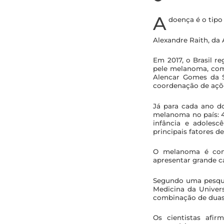
A
doença é o tipo 
Alexandre Raith, da 
Em 2017, o Brasil r
pele melanoma, com 
Alencar Gomes da S
coordenação de açõe
Já para cada ano d
melanoma no país: 
infância e adolescê
principais fatores de
O melanoma é cons
apresentar grande c
Segundo uma pesquis
Medicina da Univer
combinação de duas
Os cientistas afi