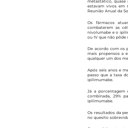
metastático, quase
estavam vivos em m
Reunião Anual da So
Os fármacos atuam
combaterem as célu
nivolumabe e o ipi
ou IV que não pôde 
De acordo com os p
mais propensos a e
qualquer um dos me
Após seis anos e me
passo que a taxa d
ipilimumabe.
Já a porcentagem d
combinada, 29% pa
ipilimumabe.
Os resultados da p
no quesito sobrevid