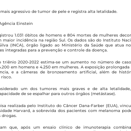
mais agressivo de tumor de pele e registra alta letalidade.
Agência Einstein
egistrou 1.031 óbitos de homens e 804 mortes de mulheres deco
maior incidência na região Sul. Os dados são do Instituto Nac
ilva (INCA), órgão ligado ao Ministério da Saúde que atua n
s integradas para a prevenção e controle da doença.
o triênio 2020-2022 estima-se um aumento no número de caso
4.200 em homens e 4.250 em mulheres. A exposição prolongada a
ncia, e a câmeras de bronzeamento artificial, além de histór
 risco.
iderado um dos tumores mais graves e de alta letalidade,
apacidade de se espalhar para outros órgãos (metástase).
a realizada pelo Instituto do Câncer Dana-Farber (EUA), vinc
sidade Harvard, a sobrevida dos pacientes com melanoma pod
 drogas.
rmam que, após um ensaio clínico de imunoterapia combi