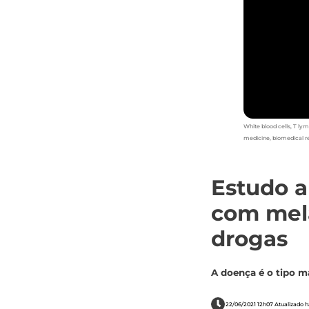
White blood cells, T lym
medicine, biomedical r
Estudo a
com mel
drogas
A doença é o tipo ma
22/06/2021 12h07 Atualizado h