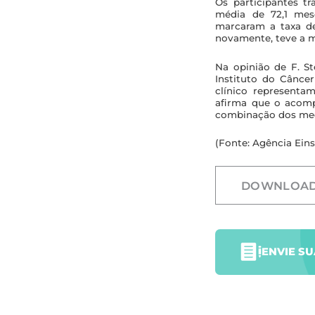
Os participantes t
média de 72,1 mes
marcaram a taxa de
novamente, teve a 
Na opinião de F. S
Instituto do Cânce
clínico representa
afirma que o acomp
combinação dos med
(Fonte: Agência Eins
DOWNLOA
ENVIE S