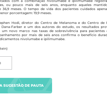
ratados com a combinação nivolumabe e ipilimumabe regist
es, ou pouco mais de seis anos, enquanto aqueles manti
 36,9 meses. O tempo de vida dos pacientes cuidados apen
menor porcentagem: 19,9 meses.
tephen Hodi, diretor do Centro de Melanoma e do Centro de
r Dana-Farber e um dos autores do estudo, os resultados pro
m um novo marco nas taxas de sobrevivência para paciente
anhamento por mais de seis anos confirma o benefício dura
icamentos nivolumabe e ipilimumabe.
tein)
D
UA SUGESTÃO DE PAUTA