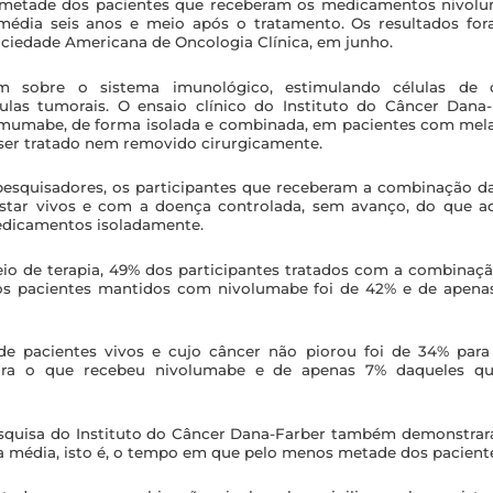
 metade dos pacientes que receberam os medicamentos nivol
édia seis anos e meio após o tratamento. Os resultados fo
ciedade Americana de Oncologia Clínica, em junho.
 sobre o sistema imunológico, estimulando células de d
las tumorais. O ensaio clínico do Instituto do Câncer Dan
limumabe, de forma isolada e combinada, em pacientes com mela
ser tratado nem removido cirurgicamente.
esquisadores, os participantes que receberam a combinação d
star vivos e com a doença controlada, sem avanço, do que a
dicamentos isoladamente.
io de terapia, 49% dos participantes tratados com a combinaç
os pacientes mantidos com nivolumabe foi de 42% e de apen
e pacientes vivos e cujo câncer não piorou foi de 34% para
ra o que recebeu nivolumabe e de apenas 7% daqueles q
esquisa do Instituto do Câncer Dana-Farber também demonstr
a média, isto é, o tempo em que pelo menos metade dos paciente