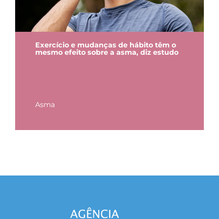
Exercício e mudanças de hábito têm o
mesmo efeito sobre a asma, diz estudo
Asma