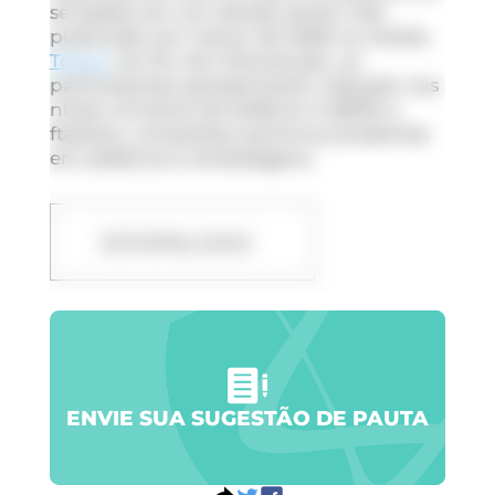
se baseia em um estudo piloto real,
publicado em março de 2026 na revista
Toxics
. Ao fim da intervenção, os
participantes apresentaram redução nos
níveis urinários de bisfenol A (BPA) e
ftalatos, compostos químicos presentes
em plásticos e embalagens.
DOWNLOAD
ENVIE SUA SUGESTÃO DE PAUTA