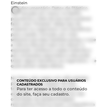
Einstein
O
documentário
Detox de Plástico
,
lançado em março na Netflix,
populariza a ideia de que seria possível
fazer uma “limpeza” desse tipo de
material no organismo com benefícios
para a saúde. Contudo, por mais
sedutora que essa hipótese pareça, o que
a ciência discute hoje é se reduzir a
exposição cotidiana a esses materiais e
aos compostos associados a eles pode
trazer algum benefício ao organismo — e
quais seriam esses efeitos.
No filme, seis casais com dificuldades
CONTEÚDO
EXCLUSIVO PARA USUÁRIOS
para engravidar passam 90 dias
CADASTRADOS
tentando reduzir drasticamente a
Para ter acesso a todo o conteúdo
exposição cotidiana a plásticos, sob
do site, faça seu cadastro.
orientação da epidemiologista
reprodutiva Shanna Swan. A experiência