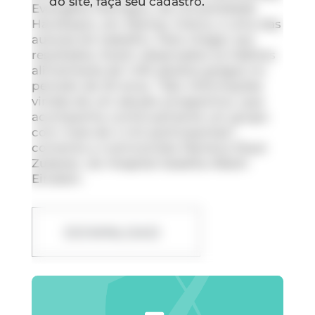
do site, faça seu cadastro.
Evangelia Damigou, da Universidade
Harokopio, em Atenas, Grécia, e uma das
autoras do trabalho. Para chegar aos
resultados, foram observados os hábitos
alimentares de 1.415 adultos gregos no
período de 20 anos. “São informações
vindas de um estudo prospectivo, que
acompanha continuamente um grupo
com mais de 4 mil participantes”,
comenta a nutricionista Mariana Staut
Zukeran, do Hospital Israelita Albert
Einstein.
DOWNLOAD