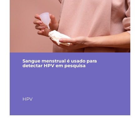
Sangue menstrual é usado para
detectar HPV em pesquisa
HPV