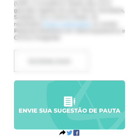
(USP), e considerou dados das cinco
grandes regiões do país: Norte, Nordeste,
Sudeste, Sul e Centro-Oeste. Os
resultados
foram publicados
na revista
Pesquisa Brasileira em Odontopediatria e
Clínica Integrada.
DOWNLOAD
ENVIE SUA SUGESTÃO DE PAUTA