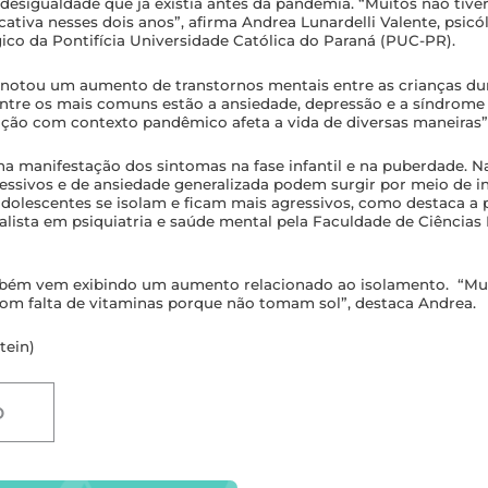
 desigualdade que já existia antes da pandemia. “Muitos não tiv
icativa nesses dois anos”, afirma Andrea Lunardelli Valente, psic
co da Pontifícia Universidade Católica do Paraná (PUC-PR).
notou um aumento de transtornos mentais entre as crianças du
 Entre os mais comuns estão a ansiedade, depressão e a síndrome
ão com contexto pandêmico afeta a vida de diversas maneiras”
na manifestação dos sintomas na fase infantil e na puberdade. Na
ressivos e de ansiedade generalizada podem surgir por meio de i
s adolescentes se isolam e ficam mais agressivos, como destaca a
ialista em psiquiatria e saúde mental pela Faculdade de Ciência
bém vem exibindo um aumento relacionado ao isolamento. “Mui
m falta de vitaminas porque não tomam sol”, destaca Andrea.
tein)
D