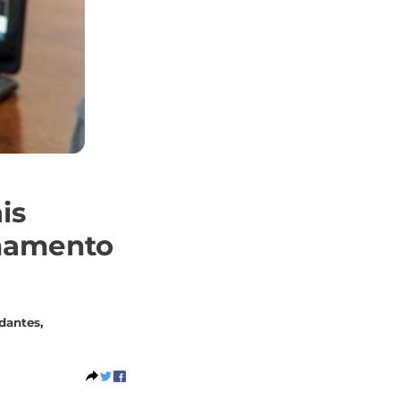
is
chamento
dantes,