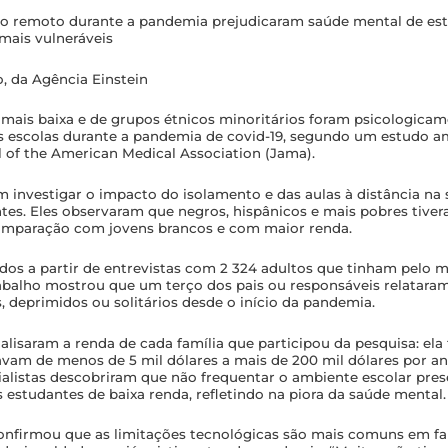
o remoto durante a pandemia prejudicaram saúde mental de est
mais vulneráveis
o, da Agência Einstein
mais baixa e de grupos étnicos minoritários foram psicologicam
 escolas durante a pandemia de covid-19, segundo um estudo a
l of the American Medical Association (Jama)
.
am investigar o impacto do isolamento e das aulas à distância na
ntes. Eles observaram que negros, hispânicos e mais pobres tiver
omparação com jovens brancos e com maior renda.
dos a partir de entrevistas com 2 324 adultos que tinham pelo
rabalho mostrou que um terço dos pais ou responsáveis relataram
, deprimidos ou solitários desde o início da pandemia.
lisaram a renda de cada família que participou da pesquisa: ela
avam de menos de 5 mil dólares a mais de 200 mil dólares por an
cialistas descobriram que não frequentar o ambiente escolar pre
 estudantes de baixa renda, refletindo na piora da saúde mental.
nfirmou que as limitações tecnológicas são mais comuns em fa