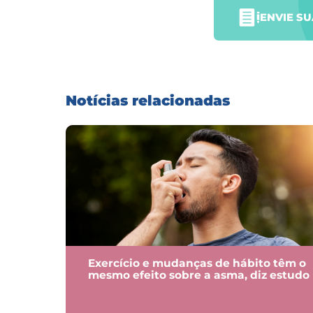
ENVIE S
Notícias relacionadas
Exercício e mudanças de hábito têm o
mesmo efeito sobre a asma, diz estudo