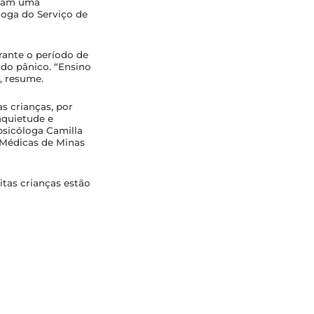
eram uma
óloga do Serviço de
rante o período de
 do pânico. “Ensino
, resume.
s crianças, por
nquietude e
 psicóloga Camilla
s Médicas de Minas
tas crianças estão