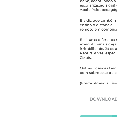
baixa, acentuando a
escolarização signif
Apoio Psicopedagógi
Ela diz que também 
ensino à distância.
remoto em combinaç
E há uma diferença 
exemplo, sinais dep
irritabilidade. Já o
Pereira Alves, espec
Gerais.
Outras doenças tam
com sobrepeso ou co
(Fonte: Agência Eins
DOWNLOA