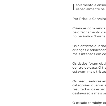
I
solamento e ensin
especialmente os 
Por Priscila Carvalh
Crianças com renda 
pelo fechamento das
no periódico
Journa
Os cientistas queri
crianças e adolesce
mais intensos em c
Os dados foram obti
dentro de casa. O t
estavam mais tristes
Os pesquisadores ana
categorias, que vari
resultados, os espe
desfavorecia mais os
O estudo também co