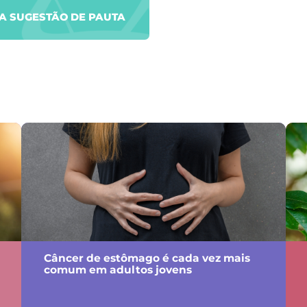
UA SUGESTÃO DE PAUTA
Câncer de estômago é cada vez mais
comum em adultos jovens