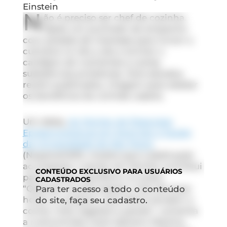
Einstein
N
ão é preciso ser chef de cozinha.
Basta um punhado de empenho
com pitadas de interesse para incluir a
culinária no dia a dia e encher o
cardápio de nutrientes e outras
substâncias protetoras. Dois estudos,
recém-publicados, chegam para atestar
os benefícios da comida caseira.
Um deles,
do Núcleo de Pesquisas
Epidemiológicas em Nutrição e Saúde
da Universidade de São Paulo
(Nupens/USP), mostra que a dedicação
ao preparar o jantar em família contribui
CONTEÚDO
EXCLUSIVO PARA USUÁRIOS
para o maior equilíbrio no prato.
CADASTRADOS
“Quando os pais passam mais de duas
Para ter acesso a todo o conteúdo
horas no preparo, seus filhos tendem a
do site, faça seu cadastro.
comer mais vegetais e peixes”, comenta
a nutricionista Carla Adriano Martins,