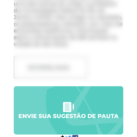
uma das autoras do artigo e professora
da Universidade Federal do Rio de
Janeiro (UFRJ). Para chegar ao resultado,
os pesquisadores coletaram, por meio de
entrevistas telefônicas, informações
sobre a alimentação de 595 famílias na
cidade de São Paulo.
DOWNLOAD
ENVIE SUA SUGESTÃO DE PAUTA