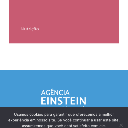
Nutrição
Usamos cookies para garantir que oferecemos a melhor
experiência em nosso site. Se você continuar a usar este site,
Responsável Técnico: Dr. Eliezer Silva - CRM: 85148-SP
assumiremos que você está satisfeito com ele.