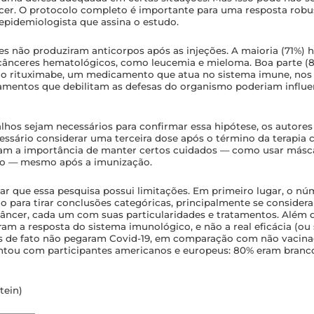
er. O protocolo completo é importante para uma resposta robus
epidemiologista que assina o estudo.
s não produziram anticorpos após as injeções. A maioria (71%) h
ânceres hematológicos, como leucemia e mieloma. Boa parte (8
ao rituximabe, um medicamento que atua no sistema imune, nos 
tamentos que debilitam as defesas do organismo poderiam influe
lhos sejam necessários para confirmar essa hipótese, os autores
ssário considerar uma terceira dose após o término da terapia c
zam a importância de manter certos cuidados — como usar másc
ico — mesmo após a imunização.
tar que essa pesquisa possui limitações. Em primeiro lugar, o nú
o para tirar conclusões categóricas, principalmente se conside
câncer, cada um com suas particularidades e tratamentos. Além d
am a resposta do sistema imunológico, e não a real eficácia (ou 
s de fato não pegaram Covid-19, em comparação com não vacinad
tou com participantes americanos e europeus: 80% eram brancos
tein)