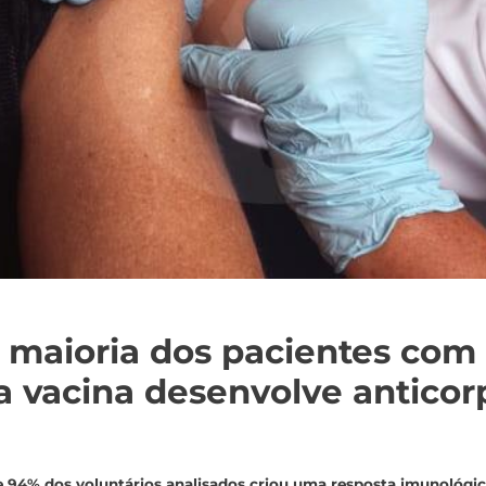
: maioria dos pacientes com
 vacina desenvolve anticorp
 94% dos voluntários analisados criou uma resposta imunológic