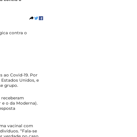
gica contra o
 ao Covid-19. Por
 Estados Unidos, e
se grupo.
e receberam
 e o da Moderna).
esposta
ema vacinal com
divíduos. “Fala-se
er verdade no caso