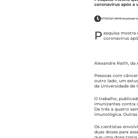
coronavírus após a
07/10/2021 09h18 Atualizado h
P
esquisa mostra 
coronavírus apó
Alexandre Raith, da 
Pessoas com câncer 
outro lado, um estu
da Universidade de 
O trabalho, publica
imunizantes contra 
De três a quatro se
imunológica. Outras
Os cientistas envol
duas doses para asse
que uma dose traria