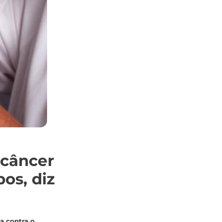
 câncer
os, diz
a contra o