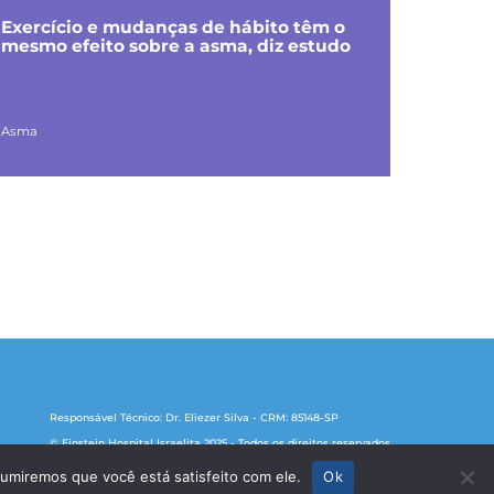
Exercício e mudanças de hábito têm o
mesmo efeito sobre a asma, diz estudo
Asma
Responsável Técnico: Dr. Eliezer Silva - CRM: 85148-SP
© Einstein Hospital Israelita 2025 - Todos os direitos reservados
sumiremos que você está satisfeito com ele.
Ok