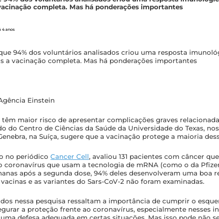
 vacinação completa. Mas há ponderações importantes
á 4 anos
que 94% dos voluntários analisados criou uma resposta imunoló
s a vacinação completa. Mas há ponderações importantes
Agência Einstein
têm maior risco de apresentar complicações graves relacionadas
do do Centro de Ciências da Saúde da Universidade do Texas, nos
Genebra, na Suíça, sugere que a vacinação protege a maioria des
do no periódico
Cancer Cell
,
avaliou 131 pacientes com câncer qu
o coronavírus que usam a tecnologia de mRNA (como o da Pfizer
manas após a segunda dose, 94% deles desenvolveram uma boa r
 vacinas e as variantes do Sars-CoV-2 não foram examinadas.
vidos nessa pesquisa ressaltam a importância de cumprir o esqu
gurar a proteção frente ao coronavírus, especialmente nesses in
 uma defesa adequada em certas situações. Mas isso pode não s