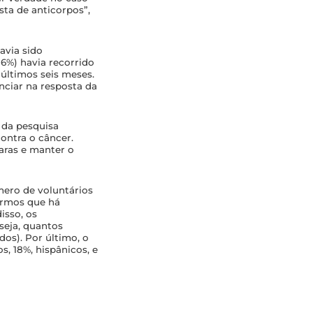
ta de anticorpos”,
avia sido
6%) havia recorrido
últimos seis meses.
nciar na resposta da
 da pesquisa
ontra o câncer.
aras e manter o
mero de voluntários
rarmos que há
isso, os
seja, quantos
os). Por último, o
, 18%, hispânicos, e