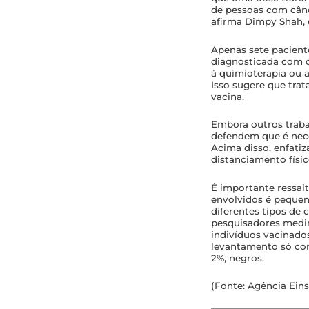
de pessoas com cânc
afirma Dimpy Shah, 
Apenas sete paciente
diagnosticada com c
à quimioterapia ou 
Isso sugere que tra
vacina.
Embora outros traba
defendem que é nece
Acima disso, enfati
distanciamento fís
É importante ressal
envolvidos é pequen
diferentes tipos de 
pesquisadores medir
indivíduos vacinado
levantamento só con
2%, negros.
(Fonte: Agência Eins