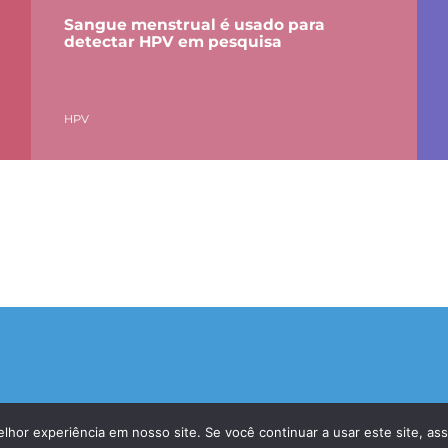
Sangue menstrual é usado para
detectar HPV em pesquisa
HPV
hor experiência em nosso site. Se você continuar a usar este site, as