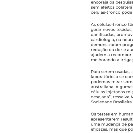
encoraja os pesquis
sem efeitos colatera
células-tronco pode
As células-tronco t
gerar novos tecidos
danificadas, promov
cardiologia, na neu
demonstraram progre
redução da dor e au
ajudem a recompor a
melhorando a irrigaç
Para serem usadas, 
laboratório, a se co
podemos mirar somen
australiana. Alguma
células injetadas mi
desejada”, ressalva
Sociedade Brasileira
Os testes em human
apresentarem result
uma mudança de para
eficazes, mas que p