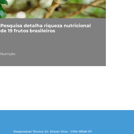
Pesquisa detalha riqueza nutricional
de 19 frutos brasileiros
Nutrição
Responsável Técnico: Dr. Eliezer Silva - CRM: 85148-SP