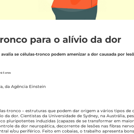
ronco para o alívio da dor
a avalia se células-tronco podem amenizar a dor causada por lesõ
há 5 anos
ra, da Agência Einstein
las-tronco – estruturas que podem dar origem a vários tipos de c
vio da dor. Cientistas da Universidade de Sydney, na Austrália, p
nco pluripotentes induzidas (capazes de se transformar em maior
ntrole da dor neuropática, decorrente de lesões nas fibras nervo
ral e/ou periférico. Feito em cobaias, o trabalho apresenta bons