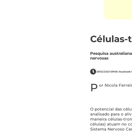
Células-t
Pesquisa australian
nervosas
28/02/2020 09h05 Atualizado 
P
or Nicola Ferrei
O potencial das célu
analisado para o alí
maneira células-tro
células) atuam no co
Sistema Nervoso Cent