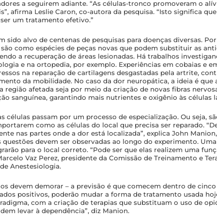
adores a seguirem adiante. “As células-tronco promoveram o alív
is”, afirma Leslie Caron, co-autora da pesquisa. “Isto significa qu
 ser um tratamento efetivo.”
êm sido alvo de centenas de pesquisas para doenças diversas. Po
, são como espécies de peças novas que podem substituir as anti
endo a recuperação de áreas lesionadas. Há trabalhos investiga
rologia e na ortopedia, por exemplo. Experiências em cobaias e
ssos na reparação de cartilagens desgastadas pela artrite, cont
mento da mobilidade. No caso da dor neuropática, a ideia é que 
 região afetada seja por meio da criação de novas fibras nervo
ão sanguínea, garantindo mais nutrientes e oxigênio às células l
as células passam por um processo de especialização. Ou seja, sã
mportarem como as células do local que precisa ser reparado. “D
te nas partes onde a dor está localizada”, explica John Manion,
s questões devem ser observadas ao longo do experimento. Uma 
grarão para o local correto. “Pode ser que elas realizem uma fun
 Marcelo Vaz Perez, presidente da Comissão de Treinamento e Ter
 de Anestesiologia.
os devem demorar – a previsão é que comecem dentro de cinco 
ados positivos, poderão mudar a forma de tratamento usada ho
digma, com a criação de terapias que substituam o uso de opió
odem levar à dependência”, diz Manion.