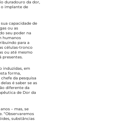
io duradouro da dor,
e o implante de
r sua capacidade de
gas ou as
ndo seu poder na
 em humanos
ribuindo para a
as células-tronco
sas ou até mesmo
á presentes.
o induzidas, em
esta forma,
 chefe da pesquisa
delas é saber se as
ção diferente da
apêutica de Dor da
anos – mas, se
je. “Observaremos
ides, substâncias