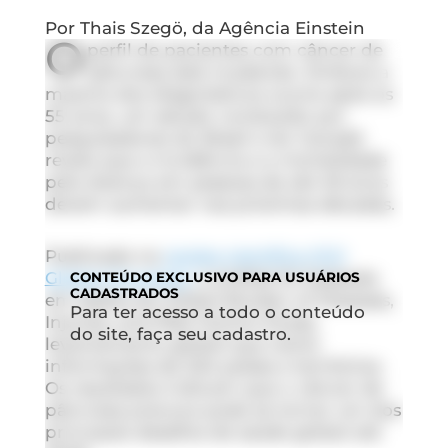
Por Thais Szegö, da Agência Einstein
O
perfil de pacientes com câncer de
pâncreas está mudando. Embora a
maioria dos diagnósticos ocorra após os
55 anos, um estudo conduzido por
pesquisadores do Brasil e do Canadá
revela que a incidência e a mortalidade
pela doença em pessoas de até 49 anos
devem aumentar nas próximas décadas.
Publicada na
revista científica
JCO
Global Oncology
, a análise foi baseada
CONTEÚDO
EXCLUSIVO PARA USUÁRIOS
CADASTRADOS
em dados do
Global Burden of Diseases,
Para ter acesso a todo o conteúdo
Injuries, and Risk Factors Study
,
do site, faça seu cadastro.
levantamento global que reúne
informações de 204 países e territórios.
Os resultados indicam que o câncer de
pâncreas precoce pode se tornar um dos
principais desafios de saúde global até