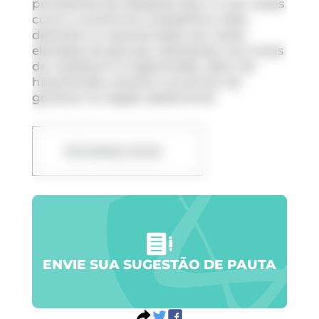
portadores de diabetes tipo 2 e de males
como a síndrome metabólica. Esse
distúrbio é caracterizado por taxas
elevadas de glicose, alterações nos níveis
de colesterol e triglicérides, além de
hipertensão arterial e acúmulo de
gordura na região abdominal.
DOWNLOAD
ENVIE SUA SUGESTÃO DE PAUTA