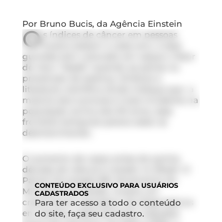
Por Bruno Bucis, da Agência Einstein
O
s índices de câncer em pessoas
jovens sobem a cada ano, e essa
guinada tem colocado em xeque o fator
de risco “idade” quando se pensa na
prevenção da doença. Embora a
literatura científica ainda indique que a
maioria dos tumores é mais incidente na
população acima dos 50 anos, essa
fronteira temporal parece estar se
desmanchando.
O aumento de casos antes da quinta
década de vida já é notado no Brasil. O
Painel Oncologia BR, ferramenta do
CONTEÚDO
EXCLUSIVO PARA USUÁRIOS
Ministério da Saúde, mostra um
CADASTRADOS
crescimento expressivo de diagnósticos
Para ter acesso a todo o conteúdo
em adultos, especialmente naqueles
do site, faça seu cadastro.