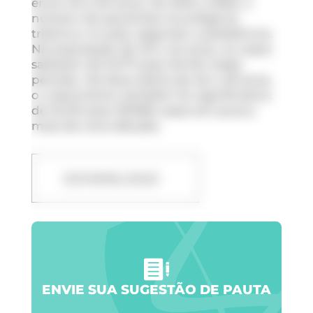
entre 40 e 50 anos. De 2013 a 2025, o
número de pacientes oncológicos
triplicou no país, segundo a plataforma.
Na população de 40 a 44 anos, os casos
saltaram de 10.171 para 33.412 nesse
período. Na faixa etária de 45 a 49 anos,
o crescimento também foi significativo:
de 15.213 para 39.906 casos em pouco
mais de uma década.
DOWNLOAD
ENVIE SUA SUGESTÃO DE PAUTA