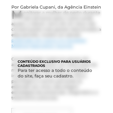
Por Gabriela Cupani, da Agência Einstein
M
onitorar a mulher de perto durante
seis semanas após o parto pode
ajudar a reduzir cerca de um terço das
complicações mais graves relacionadas a
esse período, mostra um estudo
publicado em março no
Canadian
Medical Association Journal
.
Comorbidades maternas graves são
CONTEÚDO
EXCLUSIVO PARA USUÁRIOS
aquelas que resultam em altas taxas de
CADASTRADOS
mortalidade, internação ou mesmo
Para ter acesso a todo o conteúdo
incapacidade. Com impacto físico,
do site, faça seu cadastro.
psicológico e social que pode se
estender por anos, elas exigem
estratégias de prevenção, diagnóstico e
tratamento precoces.