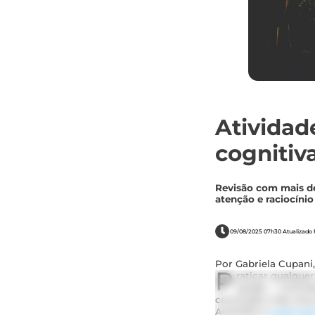
Atividad
cognitiv
Revisão com mais de
atenção e raciocínio
09/08/2025 07h30 Atualizado 
Por Gabriela Cupani,
P
raticar qualque
saúde — contrib
conclusão é de uma 
Austrália e
publicad