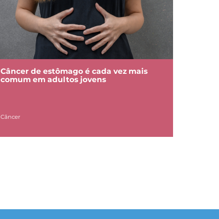
Câncer de estômago é cada vez mais
comum em adultos jovens
Câncer