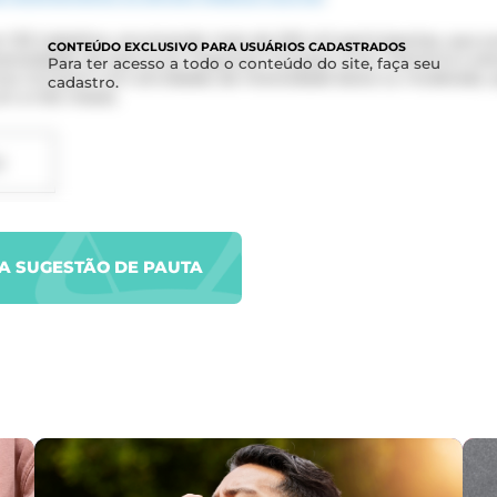
m 133 trabalhos, envolvendo mais de 200 mil participantes, que 
CONTEÚDO
EXCLUSIVO PARA USUÁRIOS CADASTRADOS
intensidades de exercícios impactam funções como memória e ate
Para ter acesso a todo o conteúdo do site, faça seu
s inclusive com atividades de intensidade baixa ou moderada,
cadastro.
m a três meses.
D
UA SUGESTÃO DE PAUTA