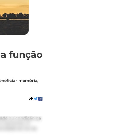
 a função
eneficiar memória,
idade ou condição de
 raciocínio. A
rsidade do Sul da