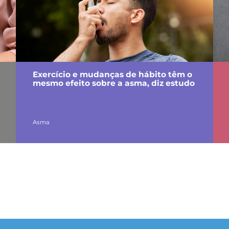
Exercício e mudanças de hábito têm o
mesmo efeito sobre a asma, diz estudo
Asma