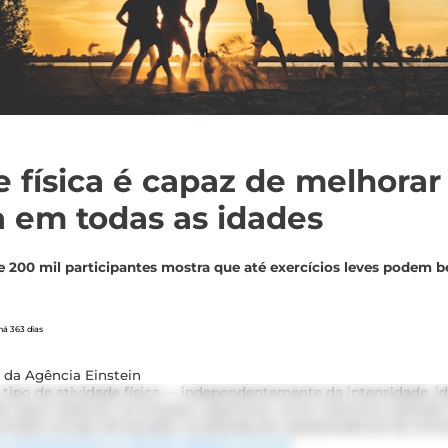
e física é capaz de melhorar
a em todas as idades
 200 mil participantes mostra que até exercícios leves podem b
há 363 dias
 da Agência Einstein
r tipo de atividade física — independentemente da intensidade, 
ui para melhorar as funções cognitivas, como memória, atenção e
ampla revisão de estudos conduzida por pesquisadores da Unive
a recentemente no
British Medical Journal
.