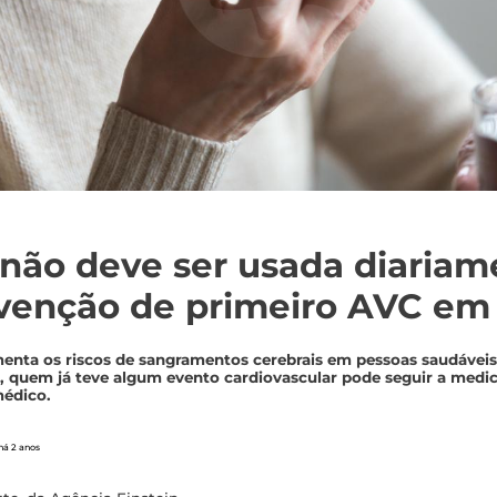
 não deve ser usada diariam
venção de primeiro AVC em
enta os riscos de sangramentos cerebrais em pessoas saudávei
o, quem já teve algum evento cardiovascular pode seguir a med
édico.
há 2 anos