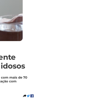
ente
 idosos
s com mais de 70
icação com