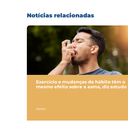
Notícias relacionadas
Exercício e mudanças de hábito têm o
mesmo efeito sobre a asma, diz estudo
Asma