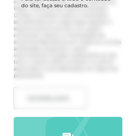
como Brasil, Austrália, China, Alemanha,
do site, faça seu cadastro.
Índia, Coreia do Sul, Suécia e Estados
Unidos. A análise mostrou resultados
semelhantes em todas essas regiões: o
suporte emocional (ter com quem
conversar) reduziu a intensidade de
sintomas depressivos em todas as coortes
analisadas, enquanto o apoio
instrumental (receber ajuda prática) não
teve o mesmo efeito protetor ou até foi
associado a mais depressão em algumas
populações.
DOWNLOAD