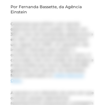
Por Fernanda Bassette, da Agência
Einstein
Gestantes que sofrem com apneia
obstrutiva do sono podem reduzir em
35% o risco de hipertensão gestacional e
em 30% o de pré-eclâmpsia se fizerem
uso regular do CPAP, um aparelho não
invasivo indicado para reduzir a
ocorrência de apneia durante o sono. A
conclusão é de uma revisão de estudos e
meta-análise que reuniu dados de 809
gestantes com apneia. Os resultados
foram publicados no
JAMA Network
Open
.
A apneia é um distúrbio do sono em que
ocorrem pausas respiratórias
repetidamente, bloqueando a passagem