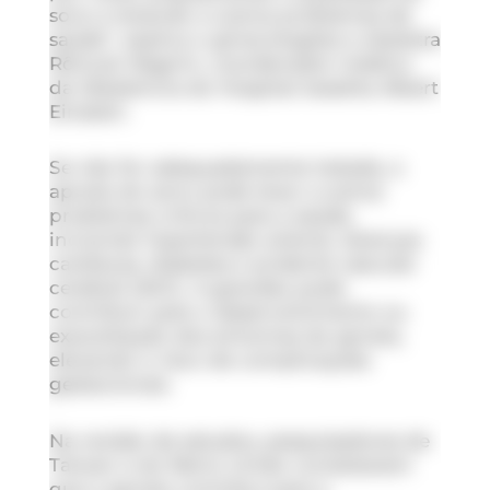
sono e levando a outros problemas de
saúde”, explica o ginecologista e obstetra
Rômulo Negrini, coordenador-médico
da Obstetrícia do Hospital Israelita Albert
Einstein.
Se não for adequadamente tratada, a
apneia do sono pode levar a outros
problemas críticos para a saúde,
incluindo hipertensão arterial, doenças
cardíacas, diabetes e acidente vascular
cerebral (AVC). A gravidez pode
contribuir para o desenvolvimento ou
exacerbação dos sintomas da apneia,
elevando o risco de complicações
gestacionais.
Na revisão de estudos, pesquisadores de
Taiwan e do Reino Unido constataram
que a apneia contribui para a