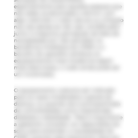
especialmente para aquelas pessoas que
não estão acostumadas a dormir com
algo cobrindo o rosto; secura ou irritação
nas vias aéreas se não usar umidificador
junto à máquina; percepção de falta de
necessidade por não perceber os
benefícios imediatos do CPAP; e o
barulho do aparelho (embora os
equipamentos mais modernos sejam
mais silenciosos, o ruído ainda pode ser
um incômodo).
O equipamento costuma ser indicado
para os casos moderados a graves da
doença, ou quando ela é acompanhada
de comorbidades como hipertensão,
diabetes e obesidade. “Mas é importante
a gestante consultar um especialista do
sono para entender a necessidade do
CPAP, quando esse tratamento deve ser