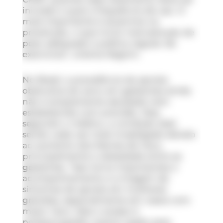
iniciado e qual a frequência de uso. O
mais importante é atuarmos na
prevenção, o que inclui manutenção de
peso adequado e prática regular de
exercícios”, orienta Negrini.
No Brasil, a prevalência da apneia
obstrutiva do sono em gestantes ainda
não é amplamente estudada nem
estabelecida com precisão. Mas,
segundo o médico, a condição está
sendo cada vez mais investigada devido
ao aumento dos fatores de risco,
principalmente a obesidade entre as
gestantes. “Isso torna importantes o
acompanhamento e a triagem de
sintomas de apneia em mulheres
grávidas, especialmente em casos com
maior risco. Mas o acesso à
polissonografia, exame usado para