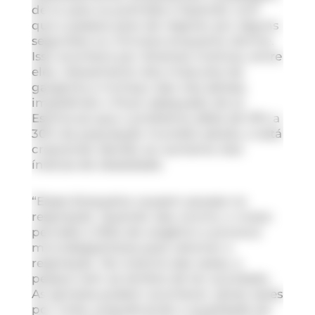
de ar para os pulmões e fazendo com
que a pessoa pare de respirar por alguns
segundos ou minutos enquanto dorme.
Isso acontece por diversos motivos, entre
eles, relaxamento dos músculos da
garganta e inchaço das vias aéreas,
impedindo o fluxo adequado de ar.
Estima-se que o problema afete de 10% a
30% da população mundial adulta, e está
crescendo devido ao aumento dos
índices de obesidade.
“Esses bloqueios causam pausas na
respiração. Quando isso ocorre, o corpo
percebe a falta de oxigênio e provoca
microdespertares para retomar a
respiração. Na maioria das vezes, a
pessoa nem se lembra de ter acordado.
As apneias podem acontecer várias vezes
por noite, prejudicando a qualidade do