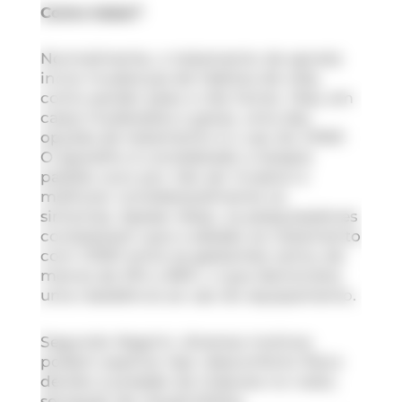
Como tratar?
Normalmente, o tratamento da apneia
inclui mudanças de hábitos de vida,
como perder peso e não fumar. Mas, em
casos moderados a grave, uma das
opções de tratamento é o uso do CPAP.
O aparelho é considerado a terapia
padrão ouro por não ser invasivo e
melhorar consideravelmente os
sintomas. Apesar disso, os pesquisadores
constataram que a adesão ao tratamento
com CPAP entre as gestantes variou de
menos de 10% a 85%, o que demonstra
uma resistência ao uso do equipamento.
Segundo Negrini, diversos motivos
podem explicar isso: desconforto físico
devido à pressão da máscara no rosto;
sensação de claustrofobia,