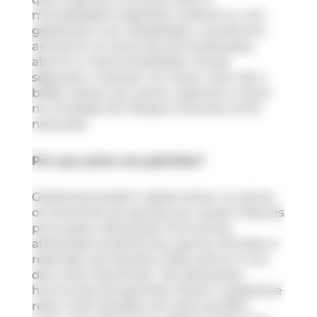
mortalidade hospitalar materna e, em
gestantes com obesidade, a síndrome
aumenta os riscos de pré-eclâmpsia,
aborto e natimortalidade. Ainda
segundo o estudo, há maior risco de o
bebê nascer por parto cesariano e ficar
na Unidade de Terapia Intensiva (UTI)
neonatal.
Por que piora nas grávidas?
Gestantes podem desenvolver ou piorar
os sintomas da apneia por quatro fatores
principais: alterações hormonais,
alterações anatômicas, ganho de peso e
retenção de líquidos. Esse último é um
dos mais relevantes. “As alterações
hormonais da gravidez fazem a gestante
reter mais líquidos em seus tecidos,