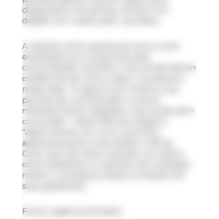
diagnóstico da apneia, ainda é um
desafio em nosso país”, pondera.
A relação entre apneia do sono e pré-
eclâmpsia já é conhecida pela
comunidade científica, mas ainda faltam
evidências de como tratar o problema
nessa fase. “A aspirina já mostrou sua
parcela de contribuição e outros
métodos foram testados, mas ainda sem
conclusão”, relata Rômulo Negrini.
“Agora temos um novo caminho,
aparentemente mais sólido e eficaz.
Creio que isso deva acender um alerta
entre obstetras no sentido de investigar
melhor a presença dessa condição em
suas gestantes.”
Fonte: Agência Einstein