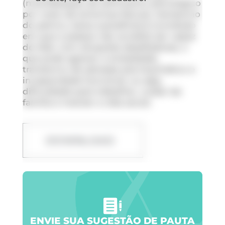
(manifestação de sofrimento psicológico
por meio de sintomas físicos), transtorno
do pânico, baixa autoeficácia (condição
em que a pessoa não acredita ser capaz
de lidar com situações desafiadoras, o
que pode agravar a ansiedade),
transtorno de estresse pós-traumático e
incapacidade funcional, ou seja,
dificuldade para trabalhar, cuidar da
família e manter a vida social.
DOWNLOAD
ENVIE SUA SUGESTÃO DE PAUTA