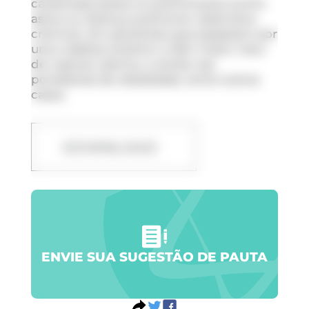
cardiovasculares ou pulmonares (como
asma ou doença pulmonar obstrutiva
crônica), em pacientes que passaram por
uma cesárea anterior e têm maior risco
de ruptura uterina, e ainda nas
portadoras de obesidade, entre outros
casos.
DOWNLOAD
ENVIE SUA SUGESTÃO DE PAUTA