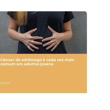
Câncer de estômago é cada vez mais
comum em adultos jovens
Câncer