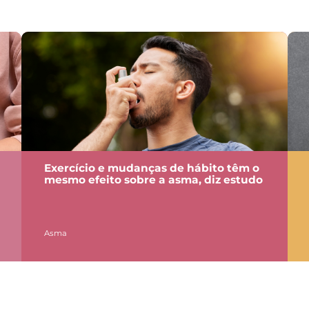
Exercício e mudanças de hábito têm o
mesmo efeito sobre a asma, diz estudo
Asma