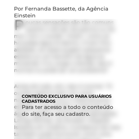
Por Fernanda Bassette, da Agência
Einstein
P
oucas sensações são tão comuns
quanto a de sair da piscina ou do
mar com o ouvido “cheio”, como se
houvesse água lá dentro. O som fica
abafado, às vezes surgem pequenos
estalos ou um barulho de água se
movendo. E aí, surge a dúvida: isso é
normal ou pode ser um problema?
Antes de tudo, sim, isso é normal. “O
ouvido externo tem um canal
CONTEÚDO
EXCLUSIVO PARA USUÁRIOS
naturalmente curvo e relativamente
CADASTRADOS
estreito, o que facilita a retenção de
Para ter acesso a todo o conteúdo
água”, explica a otorrinolaringologista
do site, faça seu cadastro.
Larissa Richter, do Einstein Hospital
Israelita em Goiânia. A presença de cera
também pode funcionar como uma