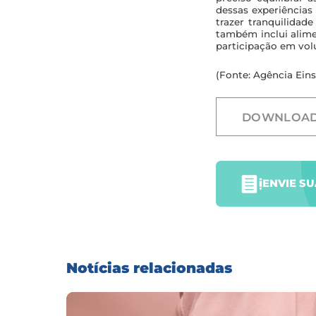
dessas experiências
trazer tranquilidad
também inclui alime
participação em vol
(Fonte: Agência Eins
DOWNLOA
ENVIE S
Notícias relacionadas