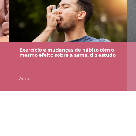
Exercício e mudanças de hábito têm o
mesmo efeito sobre a asma, diz estudo
Asma