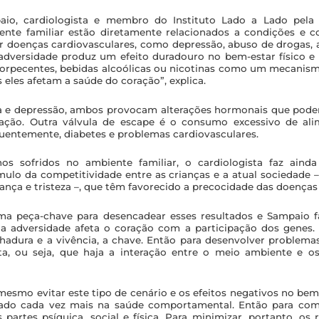
io, cardiologista e membro do Instituto Lado a Lado pela
iente familiar estão diretamente relacionados a condições e
doenças cardiovasculares, como depressão, abuso de drogas, a
adversidade produz um efeito duradouro no bem-estar físico e
orpecentes, bebidas alcoólicas ou nicotinas como um mecanis
eles afetam a saúde do coração”, explica.
ia e depressão, ambos provocam alterações hormonais que podem
ação. Outra válvula de escape é o consumo excessivo de ali
uentemente, diabetes e problemas cardiovasculares.
os sofridos no ambiente familiar, o cardiologista faz aind
mulo da competitividade entre as crianças e a atual sociedade –
rança e tristeza –, que têm favorecido a precocidade das doenças
ma peça-chave para desencadear esses resultados e Sampaio
 a adversidade afeta o coração com a participação dos genes.
chadura e a vivência, a chave. Então para desenvolver problemas
ta, ou seja, que haja a interação entre o meio ambiente e os
 mesmo evitar este tipo de cenário e os efeitos negativos no bem
ado cada vez mais na saúde comportamental. Então para com
s partes psíquica, social e física. Para minimizar, portanto, os