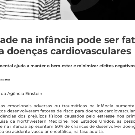
ade na infância pode ser fa
ra doenças cardiovasculares
ntal ajuda a manter o bem-estar e minimizar efeitos negativo
há 5 anos
, da Agência Einstein
cias emocionais adversas ou traumáticas na infância aumenta
tos desenvolverem fatores de risco para doenças cardiovascul
idências dos prejuízos físicos causados pelo estresse nos pri
sa da Northwestern Medicine, nos Estados Unidos, as pesso
de na infância apresentam 50% de chances de desenvolver doenç
 ou acidente vascular encefálico, na fase adulta.