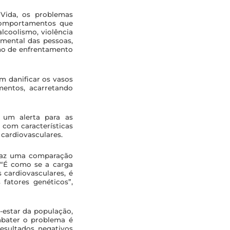
 Vida, os problemas
 comportamentos que
lcoolismo, violência
 mental das pessoas,
mo de enfrentamento
 danificar os vasos
mentos, acarretando
a um alerta para as
 com características
 cardiovasculares.
 faz uma comparação
 “É como se a carga
 cardiovasculares, é
 fatores genéticos”,
-estar da população,
bater o problema é
 resultados negativos