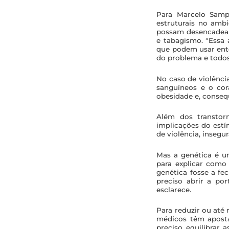
Para Marcelo Sampa
estruturais no amb
possam desencadear 
e tabagismo. “Essa 
que podem usar ent
do problema e todos 
No caso de violênc
sanguíneos e o cor
obesidade e, conseq
Além dos transtorn
implicações do estí
de violência, insegu
Mas a genética é u
para explicar como
genética fosse a fe
preciso abrir a por
esclarece.
Para reduzir ou até
médicos têm apost
preciso equilibrar a