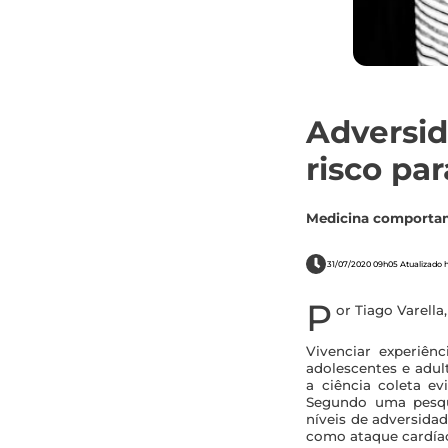
Adversid
risco pa
Medicina comportame
31/07/2020 09h05 Atualizado 
P
or Tiago Varella
Vivenciar experiên
adolescentes e adul
a ciência coleta ev
Segundo uma pesqui
níveis de adversida
como ataque cardíaco