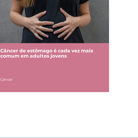
Câncer de estômago é cada vez mais
comum em adultos jovens
Câncer