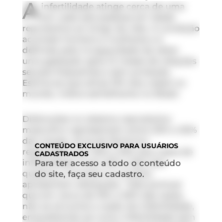
A
infertilidade atinge cerca de uma
em cada seis pessoas em idade
reprodutiva ao longo da vida. A condição
acomete homens e mulheres e é
definida pela incapacidade de obter
uma gestação após 12 meses de relações
sexuais frequentes e sem proteção.
Estima-se que atinja 15% dos casais no
mundo, índice semelhante no Brasil.
Disfunções no sistema reprodutivo
masculino representam entre 20% e 30%
das causas. Já as do feminino
CONTEÚDO
EXCLUSIVO PARA USUÁRIOS
respondem por 30% a 35% dos casos de
CADASTRADOS
infertilidade. E em 20% a 35% dos
Para ter acesso a todo o conteúdo
quadros, o homem e a mulher
do site, faça seu cadastro.
apresentam alterações. “Vale pontuar
que em cerca de 10% a 30% das vezes,
não se encontra a razão da infertilidade,
enquadrando-se como infertilidade sem